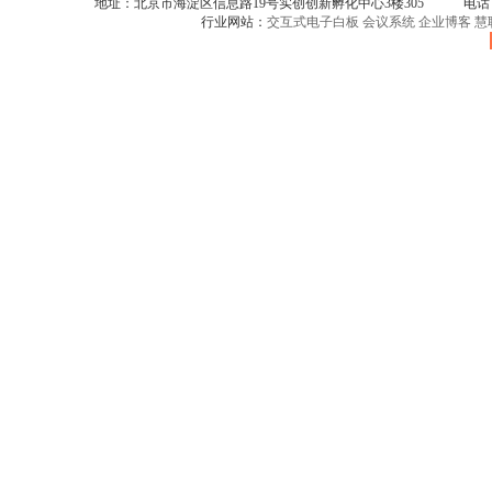
地址：北京市海淀区信息路19号实创创新孵化中心3楼305 电话：086-
行业网站：
交互式电子白板
会议系统
企业博客
慧