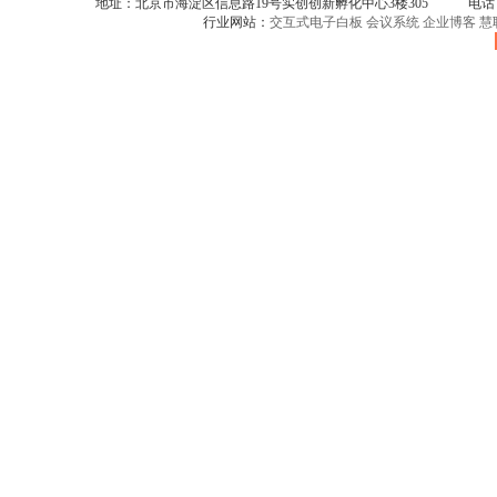
地址：北京市海淀区信息路19号实创创新孵化中心3楼305 电话：086-
行业网站：
交互式电子白板
会议系统
企业博客
慧