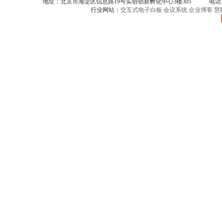
地址：北京市海淀区信息路19号实创创新孵化中心3楼305 电话：086-
行业网站：
交互式电子白板
会议系统
企业博客
慧