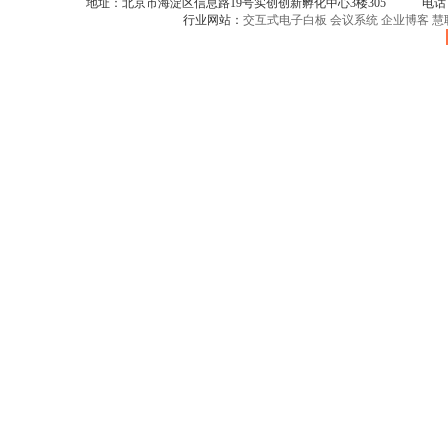
地址：北京市海淀区信息路19号实创创新孵化中心3楼305 电话：086-
行业网站：
交互式电子白板
会议系统
企业博客
慧